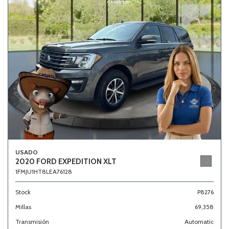
USADO
2020 FORD EXPEDITION XLT
1FMJU1HT8LEA76128
Stock
P8276
Millas
69,358
Transmisión
Automatic