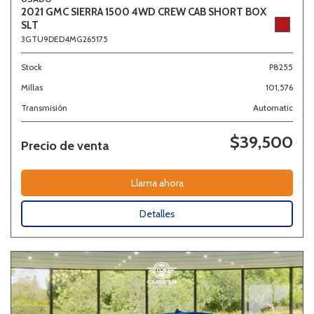
2021 GMC SIERRA 1500 4WD CREW CAB SHORT BOX
SLT
3GTU9DED4MG265175
Stock
P8255
Millas
101,576
Transmisión
Automatic
$39,500
Precio de venta
Llama ahora
Detalles