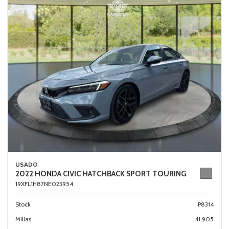
USADO
2022 HONDA CIVIC HATCHBACK SPORT TOURING
19XFL1H87NE023954
Stock
P8314
Millas
41,905