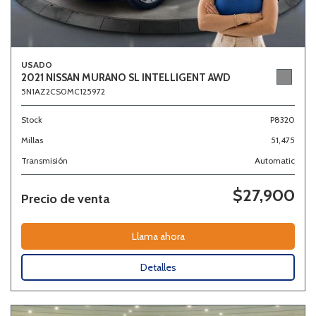
USADO
2021 NISSAN MURANO SL INTELLIGENT AWD
5N1AZ2CS0MC125972
Stock
P8320
Millas
51,475
Transmisión
Automatic
$27,900
Precio de venta
Llama ahora
Detalles