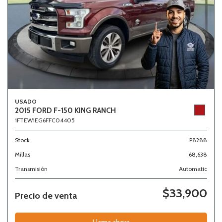
USADO
2015 FORD F-150 KING RANCH
1FTEW1EG6FFC04405
Stock
P8288
Millas
68,638
Transmisión
Automatic
$33,900
Precio de venta