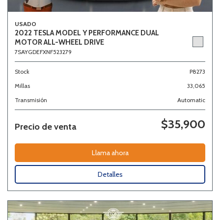
USADO
2022 TESLA MODEL Y PERFORMANCE DUAL
MOTOR ALL-WHEEL DRIVE
7SAYGDEFXNF523279
Stock
P8273
Millas
33,065
Transmisión
Automatic
$35,900
Precio de venta
Llama ahora
Detalles