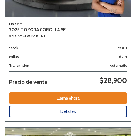
USADO
2025 TOYOTA COROLLA SE
5YFS4MCEXSP240421
Stock
P8301
Millas
6,214
Transmisión
Automatic
$28,900
Precio de venta
Llama ahora
Detalles