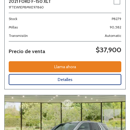
2021 FORD F-150 XLT
1FTEW1EP8MKE97860
Stock
P8279
Millas
90,582
Transmisión
Automatic
$37,900
Precio de venta
Llama ahora
Detalles