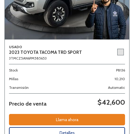
USADO
2023 TOYOTA TACOMA TRD SPORT
3TMCZ5AN6PM585653
Stock
P8136
Millas
10,210
Transmisión
Automatic
$42,600
Precio de venta
Llama ahora
Detalles