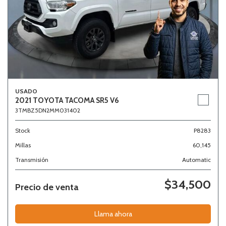
USADO
2021 TOYOTA TACOMA SR5 V6
3TMBZ5DN2MM031402
Stock
P8283
Millas
60,145
Transmisión
Automatic
$34,500
Precio de venta
Llama ahora