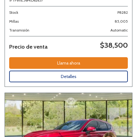
1FTFW1E56PKD62657
Stock
P8282
Millas
85,005
Transmisión
Automatic
$38,500
Precio de venta
Llama ahora
Detalles