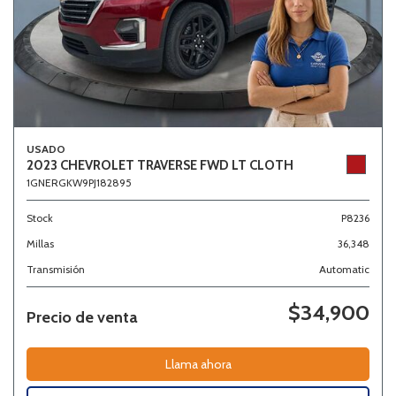
USADO
2023 CHEVROLET TRAVERSE FWD LT CLOTH
1GNERGKW9PJ182895
Stock
P8236
Millas
36,348
Transmisión
Automatic
$34,900
Precio de venta
Llama ahora