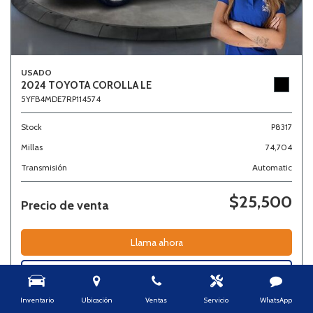
USADO
2024 TOYOTA COROLLA LE
5YFB4MDE7RP114574
Stock
P8317
Millas
74,704
Transmisión
Automatic
$25,500
Precio de venta
Llama ahora
Detalles
Inventario
Ubicación
Ventas
Servicio
WhatsApp