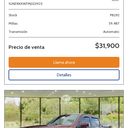
1GNERKKW7MJ122905
Stock
P8292
Millas
59,487
Transmisión
Automatic
$31,900
Precio de venta
Llama ahora
Detalles