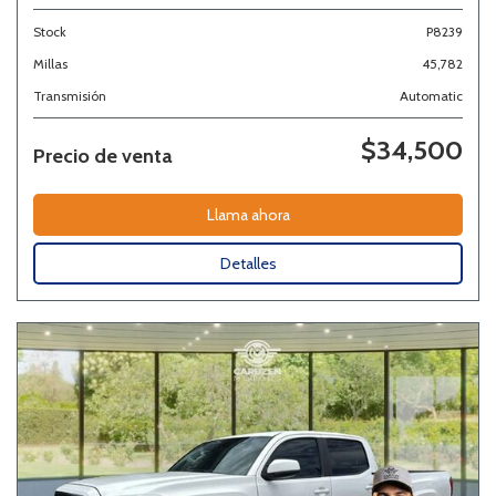
Stock
P8239
Millas
45,782
Transmisión
Automatic
$34,500
Precio de venta
Llama ahora
Detalles