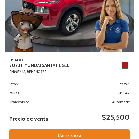
USADO
2023 HYUNDAI SANTA FE SEL
5NMS24AJ8PH540725
Stock
P8298
Millas
68,867
Transmisión
Automatic
$25,500
Precio de venta
Llama ahora