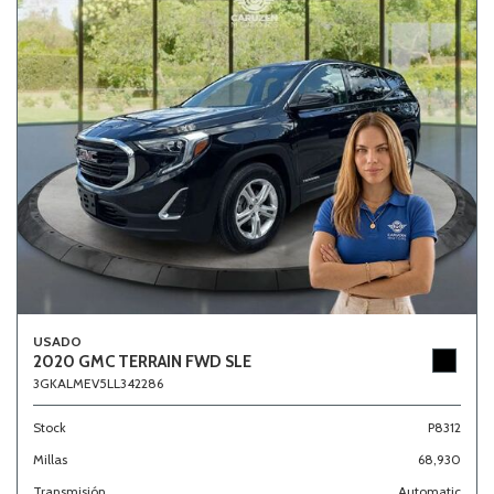
USADO
2020 GMC TERRAIN FWD SLE
3GKALMEV5LL342286
Stock
P8312
Millas
68,930
Transmisión
Automatic