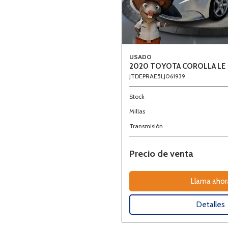
USADO
2020 TOYOTA COROLLA LE
JTDEPRAE5LJ061939
Stock
Millas
Transmisión
Precio de venta
Llama ahor
Detalles