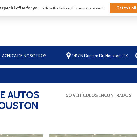
 special offer for you
Get this off
Follow the link on this announcement
ACERCA DE NOSOTROS
1417 N Durham Dr, Houston, TX
Nuestro concesionario
Contáctanos
Preguntas frecuentes
Blog
DE AUTOS
50 VEHÍCULOS ENCONTRADOS
HOUSTON