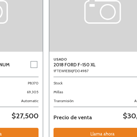
USADO
INUM
2018 FORD F-150 XL
1FTEW1EBXJFD04987
P8370
Stock
69,305
Millas
Automatic
Transmisión
A
$27,500
$30
Precio de venta
a
Llama ahora