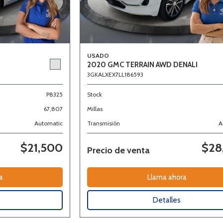
USADO
2020 GMC TERRAIN AWD DENALI
3GKALXEX7LL186593
P8325
Stock
67,807
Millas
Automatic
Transmisión
A
$21,500
$28
Precio de venta
a
Llama ahora
Detalles