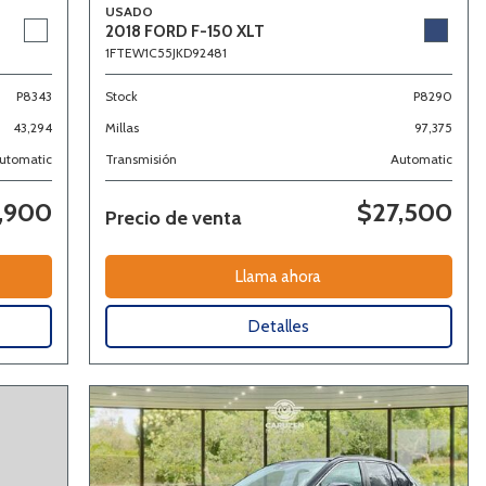
USADO
2018 FORD F-150 XLT
1FTEW1C55JKD92481
P8343
Stock
P8290
43,294
Millas
97,375
utomatic
Transmisión
Automatic
,900
$27,500
Precio de venta
Llama ahora
Detalles