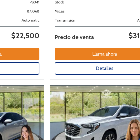
P8341
Stock
87,068
Millas
Automatic
Transmisión
A
$22,500
$31
Precio de venta
a
Llama ahora
Detalles