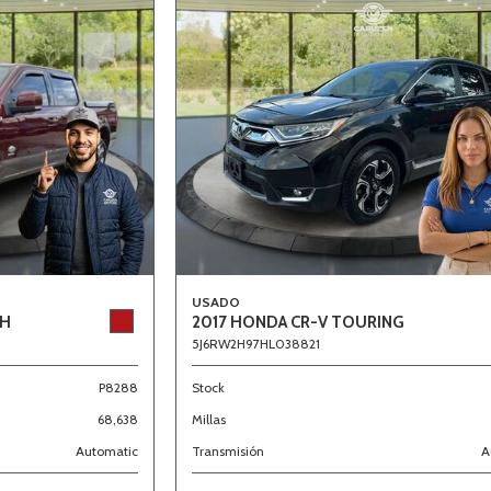
USADO
CH
2017 HONDA CR-V TOURING
5J6RW2H97HL038821
P8288
Stock
68,638
Millas
Automatic
Transmisión
A