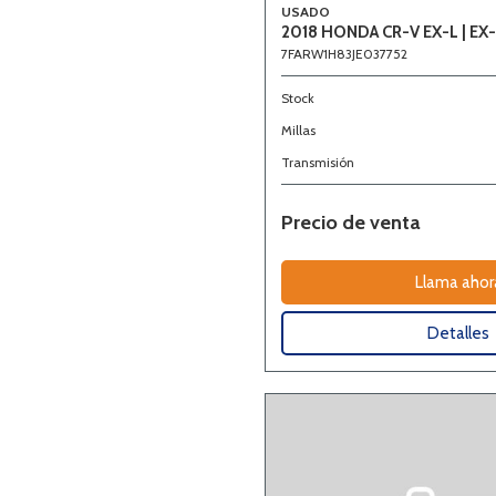
USADO
2018 HONDA CR-V EX-L | EX-
7FARW1H83JE037752
Stock
Millas
Transmisión
Precio de venta
Llama ahor
Detalles