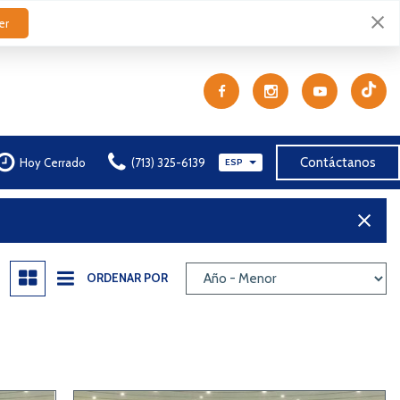
er
Contáctanos
Hoy Cerrado
(713) 325-6139
ESP