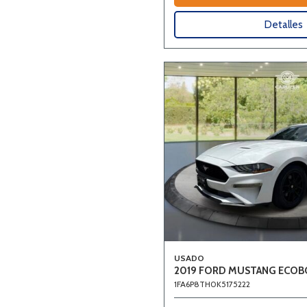
Detalles
USADO
2019 FORD MUSTANG ECO
1FA6P8TH0K5175222