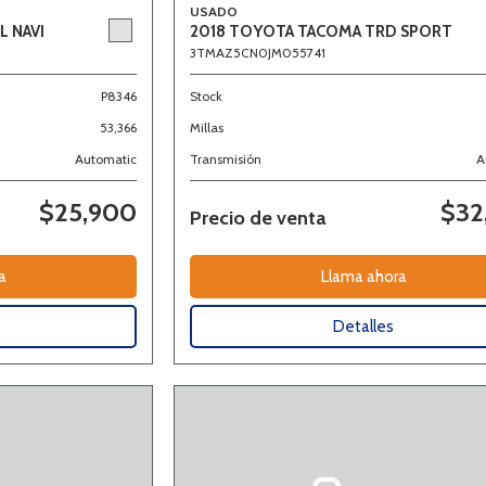
USADO
L NAVI
2018 TOYOTA TACOMA TRD SPORT
3TMAZ5CN0JM055741
P8346
Stock
53,366
Millas
Automatic
Transmisión
A
$25,900
$32
Precio de venta
a
Llama ahora
Detalles