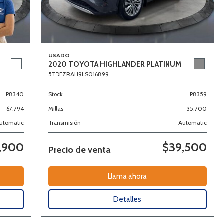
USADO
2020 TOYOTA HIGHLANDER PLATINUM
5TDFZRAH9LS016899
P8340
Stock
P8359
67,794
Millas
35,700
utomatic
Transmisión
Automatic
,900
$39,500
Precio de venta
Llama ahora
Detalles