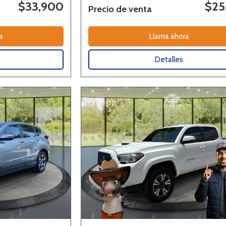
$33,900
$25
Precio de venta
a
Llama ahora
Detalles