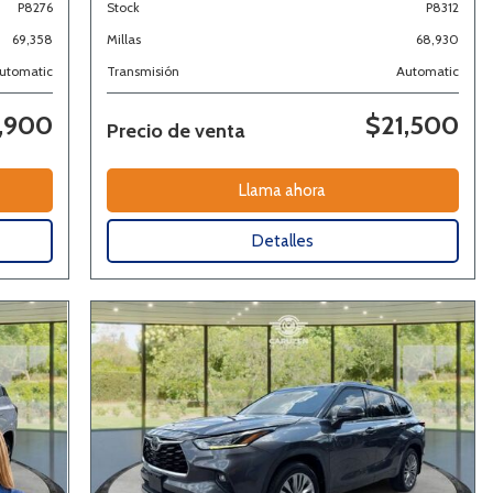
P8276
Stock
P8312
69,358
Millas
68,930
utomatic
Transmisión
Automatic
,900
$21,500
Precio de venta
Llama ahora
Detalles