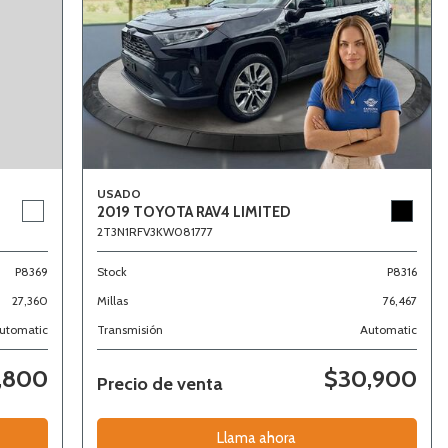
USADO
2019 TOYOTA RAV4 LIMITED
2T3N1RFV3KW081777
Stock
P8316
P8369
Millas
76,467
27,360
Transmisión
Automatic
utomatic
,800
$30,900
Precio de venta
Llama ahora