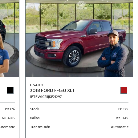
USADO
2018 FORD F-150 XLT
1FTEW1C51JKF21297
P8326
Stock
P8329
60,408
Millas
85,049
utomatic
Transmisión
Automatic