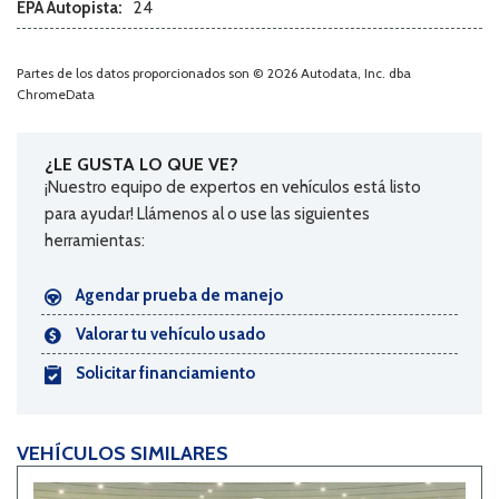
EPA Autopista:
24
Running Boards
Separate Driver/Front Passenger Climate Controls
Skid Plate
Partes de los datos proporcionados son © 2026 Autodata, Inc. dba
Sliding Rear Pickup Truck Window
ChromeData
Steel Wheels
Steering Wheel Mounted Controls
¿LE GUSTA LO QUE VE?
Tacómetro
¡Nuestro equipo de expertos en vehículos está listo
Telescopic Steering Column
para ayudar! Llámenos al o use las siguientes
Tilt Steering Column
herramientas:
Tire Pressure Monitor
Tow Hitch Receiver
Agendar prueba de manejo
Control de tracción
Trip Computer
Valorar tu vehículo usado
Vehicle Stability Control System
Solicitar financiamiento
Voice Activated Telephone
VEHÍCULOS SIMILARES