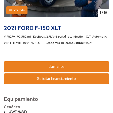
Ver todo
1
/
18
2021 FORD F-150 XLT
# P8279,
90,582 mi.,
EcoBoost 2.7L V-6 port/direct injection,
XLT,
Automatic
VIN
1FTEW1EP8MKE97860
Economía de combustible
18/24
Llámanos
Solicitar financiamiento
Equipamiento
Genérico
4WD/AWD