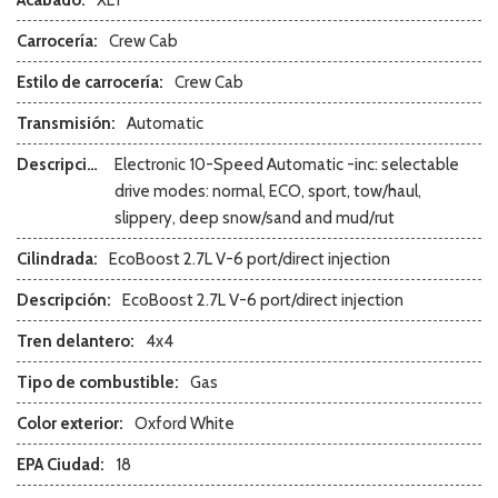
Front Side Airbag with Head Protection
Full Size Spare Tire
Carrocería:
Crew Cab
Heated Exterior Mirror
Estilo de carrocería:
Crew Cab
High Intensity Discharge Headlights
Acceso sin llave
Transmisión:
Automatic
Leather Seat
Leather Steering Wheel
Descripción de la transmisión:
Electronic 10-Speed Automatic -inc: selectable
drive modes: normal, ECO, sport, tow/haul,
Navigation Aid
slippery, deep snow/sand and mud/rut
Bolsa de aire del lado del pasajero
Cilindrada:
EcoBoost 2.7L V-6 port/direct injection
Passenger Multi-Adjustable Power Seat
Pickup Truck Bed Liner
Descripción:
EcoBoost 2.7L V-6 port/direct injection
Pickup Truck Cargo Box Light
Tren delantero:
4x4
Cerraduras de puertas eléctricas
Ventanas eléctricas
Tipo de combustible:
Gas
Limpiaparabrisas con sensor de lluvia
Color exterior:
Oxford White
Rear Window Defogger
Remote Ignition
EPA Ciudad:
18
Run Flat Tires