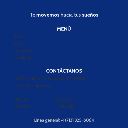
Te
movemos
hacia tus
sueños
MENÚ
Inicio
Blog
Contacto
Catalogo
CONTÁCTANOS
1417 N Durham Dr, Houston, TX 77008
Obtener indicaciones
Ventas:
(713) 325-6139
|
Horario
Servicio:
(713) 353-0601
|
Horario
Línea general:
+1 (713) 325-8064