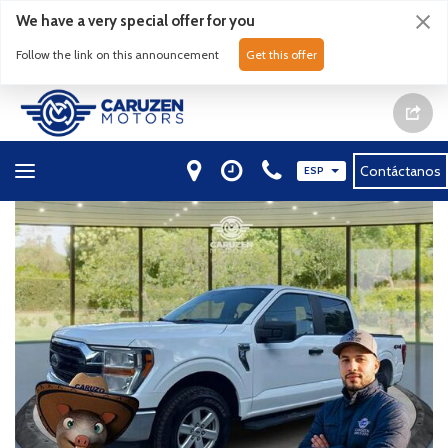
We have a very special offer for you
Follow the link on this announcement
Get this offer
Contáctanos
ESP